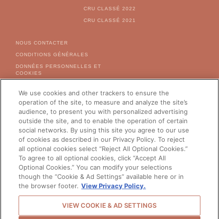
CRU CLASSÉ 2022
CRU CLASSÉ 2021
FOOTER MENU
NOUS CONTACTER
CONDITIONS GÉNÉRALES
DONNÉES PERSONNELLES ET
COOKIES
CARACTÉRISTIQUES
ENVIRONNEMENTALES
We use cookies and other trackers to ensure the
operation of the site, to measure and analyze the site’s
CARRIÈRE
audience, to present you with personalized advertising
outside the site, and to enable the operation of certain
social networks. By using this site you agree to our use
of cookies as described in our Privacy Policy. To reject
CHANGER DE PAYS
all optional cookies select “Reject All Optional Cookies.”
To agree to all optional cookies, click “Accept All
Optional Cookies.” You can modify your selections
though the “Cookie & Ad Settings” available here or in
the browser footer.
View Privacy Policy.
© 2026 Château Galoupet -
L'ABUS D'ALCOOL EST DANGEREUX POUR LA SANTÉ, A
VIEW COOKIE & AD SETTINGS
CONSOMMER AVEC MODÉRATION
Back