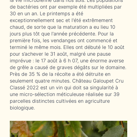
la vie microbienne dans nos sols. Les populations
no
de bactéries ont par exemple été multipliées par
pr
30 en un an. Le printemps a été
co
exceptionnellement sec et l'été extrêmement
va
chaud, de sorte que la maturation a eu lieu 10
po
jours plus tôt que l'année précédente. Pour la
gr
première fois, les vendanges ont commencé et
30
terminé le même mois. Elles ont débuté le 10 août
da
pour s’achever le 31 août, malgré une pause
(6
imprévue : le 17 août à 6 h 07, une énorme averse
li
de grêle a causé de graves dégâts sur le domaine.
l’
Près de 35 % de la récolte a été détruite en
seulement quatre minutes. Château Galoupet Cru
Classé 2022 est un vin qui doit sa singularité à
une micro-sélection méticuleuse réalisée sur 39
parcelles distinctes cultivées en agriculture
biologique.