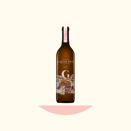
See G de Galoupet 2025