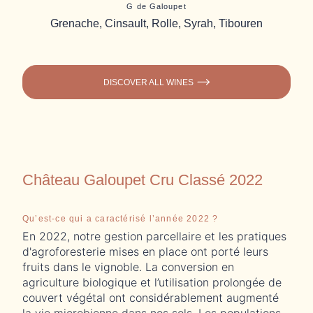
G de Galoupet
Grenache, Cinsault, Rolle, Syrah, Tibouren
DISCOVER ALL WINES
Château Galoupet Cru Classé 2022
Qu’est-ce qui a caractérisé l’année 2022 ?
Vi
En 2022, notre gestion parcellaire et les pratiques
In
d'agroforesterie mises en place ont porté leurs
mi
fruits dans le vignoble. La conversion en
Ga
agriculture biologique et l’utilisation prolongée de
av
couvert végétal ont considérablement augmenté
ex