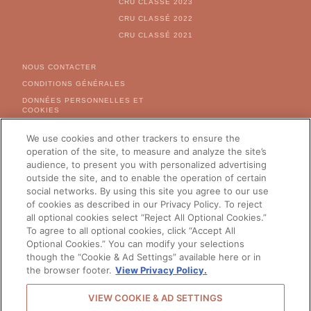
CRU CLASSÉ 2023
CRU CLASSÉ 2022
CRU CLASSÉ 2021
FOOTER MENU
NOUS CONTACTER
CONDITIONS GÉNÉRALES
DONNÉES PERSONNELLES ET
COOKIES
CARACTÉRISTIQUES
ENVIRONNEMENTALES
We use cookies and other trackers to ensure the
operation of the site, to measure and analyze the site’s
CARRIÈRE
audience, to present you with personalized advertising
outside the site, and to enable the operation of certain
social networks. By using this site you agree to our use
of cookies as described in our Privacy Policy. To reject
CHANGER DE PAYS
all optional cookies select “Reject All Optional Cookies.”
To agree to all optional cookies, click “Accept All
Optional Cookies.” You can modify your selections
though the “Cookie & Ad Settings” available here or in
the browser footer.
View Privacy Policy.
© 2026 Château Galoupet -
L'ABUS D'ALCOOL EST DANGEREUX POUR LA SANTÉ, A
VIEW COOKIE & AD SETTINGS
CONSOMMER AVEC MODÉRATION
Back